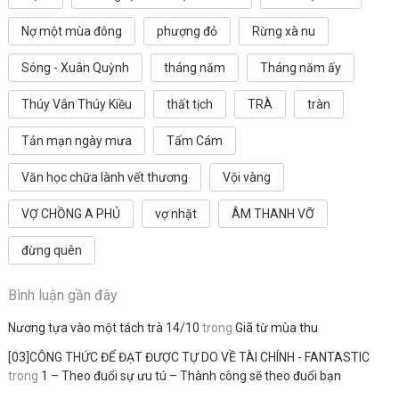
Nợ một mùa đông
phượng đỏ
Rừng xà nu
Sóng - Xuân Quỳnh
tháng năm
Tháng năm ấy
Thúy Vân Thúy Kiều
thất tịch
TRÀ
tràn
Tản mạn ngày mưa
Tấm Cám
Văn học chữa lành vết thương
Vội vàng
VỢ CHỒNG A PHỦ
vợ nhặt
ÂM THANH VỠ
đừng quên
Bình luận gần đây
Nương tựa vào một tách trà 14/10
trong
Giã từ mùa thu
[03]CÔNG THỨC ĐỂ ĐẠT ĐƯỢC TỰ DO VỀ TÀI CHÍNH - FANTASTIC
trong
1 – Theo đuổi sự ưu tú – Thành công sẽ theo đuổi bạn