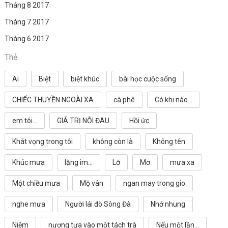
Tháng 8 2017
Tháng 7 2017
Tháng 6 2017
Thẻ
Ai
Biệt
biệt khúc
bài học cuộc sống
CHIẾC THUYỀN NGOÀI XA
cà phê
Có khi nào...
em tôi...
GIÁ TRỊ NỖI ĐAU
Hồi ức
Khát vọng trong tôi
không còn là
Không tên
Khúc mưa
lặng im...
Lỡ
Mơ
mưa xa
Một chiều mưa
Mộ vân
ngan may trong gio
nghe mưa
Người lái đò Sông Đà
Nhớ nhung
Niệm
nương tựa vào một tách trà
Nếu một lần...