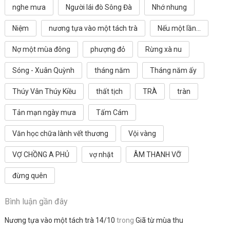
nghe mưa
Người lái đò Sông Đà
Nhớ nhung
Niệm
nương tựa vào một tách trà
Nếu một lần...
Nợ một mùa đông
phượng đỏ
Rừng xà nu
Sóng - Xuân Quỳnh
tháng năm
Tháng năm ấy
Thúy Vân Thúy Kiều
thất tịch
TRÀ
tràn
Tản mạn ngày mưa
Tấm Cám
Văn học chữa lành vết thương
Vội vàng
VỢ CHỒNG A PHỦ
vợ nhặt
ÂM THANH VỠ
đừng quên
Bình luận gần đây
Nương tựa vào một tách trà 14/10
trong
Giã từ mùa thu