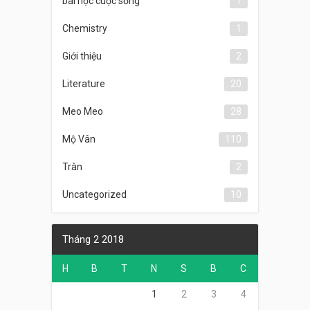
bài học cuộc sống
1
Chemistry
1
Giới thiệu
2
Literature
20
Meo Meo
28
Mộ Vân
110
Tràn
2
Uncategorized
10
Tháng 2 2018
H
B
T
N
S
B
C
1
2
3
4