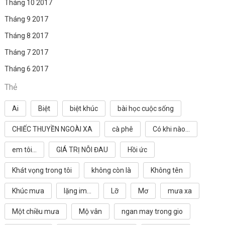
Tháng 10 2017
Tháng 9 2017
Tháng 8 2017
Tháng 7 2017
Tháng 6 2017
Thẻ
Ai
Biệt
biệt khúc
bài học cuộc sống
CHIẾC THUYỀN NGOÀI XA
cà phê
Có khi nào...
em tôi...
GIÁ TRỊ NỖI ĐAU
Hồi ức
Khát vọng trong tôi
không còn là
Không tên
Khúc mưa
lặng im...
Lỡ
Mơ
mưa xa
Một chiều mưa
Mộ vân
ngan may trong gio