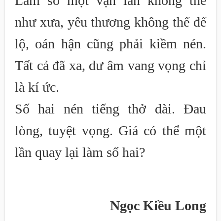
Làm số một vạn lần không thể
như xưa, yêu thương không thể để
lộ, oán hận cũng phải kiềm nén.
Tất cả đã xa, dư âm vang vọng chỉ
là kí ức.
Số hai nén tiếng thở dài. Đau
lòng, tuyệt vọng. Giá có thể một
lần quay lại làm số hai?
Ngọc Kiều Long