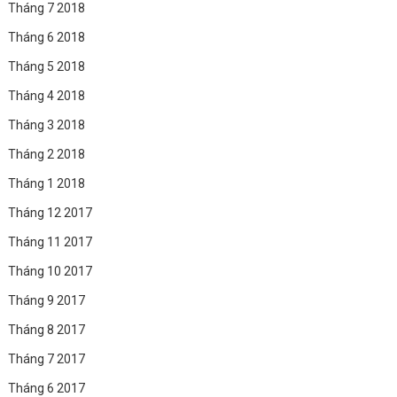
Tháng 7 2018
Tháng 6 2018
Tháng 5 2018
Tháng 4 2018
Tháng 3 2018
Tháng 2 2018
Tháng 1 2018
Tháng 12 2017
Tháng 11 2017
Tháng 10 2017
Tháng 9 2017
Tháng 8 2017
Tháng 7 2017
Tháng 6 2017