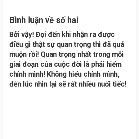
Bình luận về số hai
Bởi vậy! Đợi đến khi nhận ra được
điều gì thật sự quan trọng thì đã quá
muộn rồi! Quan trọng nhất trong mỗi
giai đoạn của cuộc đời là phải hiểm
chính mình! Không hiểu chính mình,
đến lúc nhìn lại sẽ rất nhiều nuối tiếc!