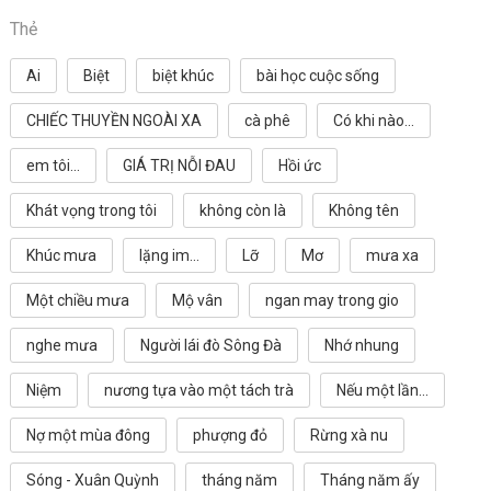
Thẻ
Ai
Biệt
biệt khúc
bài học cuộc sống
CHIẾC THUYỀN NGOÀI XA
cà phê
Có khi nào...
em tôi...
GIÁ TRỊ NỖI ĐAU
Hồi ức
Khát vọng trong tôi
không còn là
Không tên
Khúc mưa
lặng im...
Lỡ
Mơ
mưa xa
Một chiều mưa
Mộ vân
ngan may trong gio
nghe mưa
Người lái đò Sông Đà
Nhớ nhung
Niệm
nương tựa vào một tách trà
Nếu một lần...
Nợ một mùa đông
phượng đỏ
Rừng xà nu
Sóng - Xuân Quỳnh
tháng năm
Tháng năm ấy