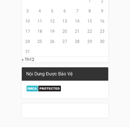
1
2
3
4
5
6
7
8
9
10
11
12
13
14
15
16
17
18
19
20
21
22
23
24
25
26
27
28
29
30
31
« Th12
Nội Dung Được Bảo Vệ