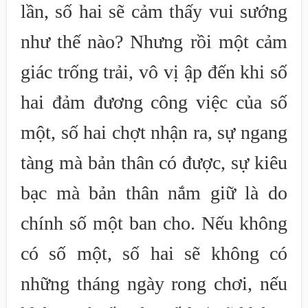
lần, số hai sẽ cảm thấy vui sướng
như thế nào? Nhưng rồi một cảm
giác trống trải, vô vị ập đến khi số
hai đảm đương công việc của số
một, số hai chợt nhận ra, sự ngang
tàng mà bản thân có được, sự kiêu
bạc mà bản thân nắm giữ là do
chính số một ban cho. Nếu không
có số một, số hai sẽ không có
những tháng ngày rong chơi, nếu