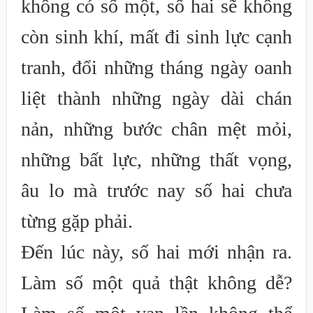
không có số một, số hai sẽ không
còn sinh khí, mất đi sinh lực cạnh
tranh, đổi những tháng ngày oanh
liệt thành những ngày dài chán
nản, những bước chân mệt mỏi,
những bất lực, những thất vọng,
âu lo mà trước nay số hai chưa
từng gặp phải.
Đến lúc này, số hai mới nhận ra.
Làm số một quả thật không dễ?