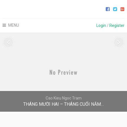
MENU
Login
/
Register
Cao Kieu Ngoc Tram
THÁNG MƯỜI HAI – THÁNG CUỐI NĂM…