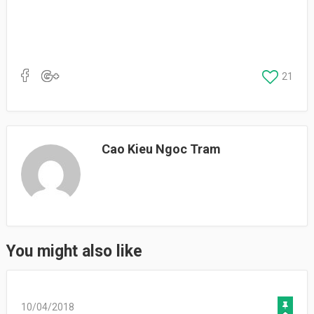
21
Cao Kieu Ngoc Tram
You might also like
10/04/2018