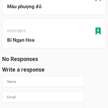
Màu phượng đỏ
07/07/2017
Bỉ Ngạn Hoa
No Responses
Write a response