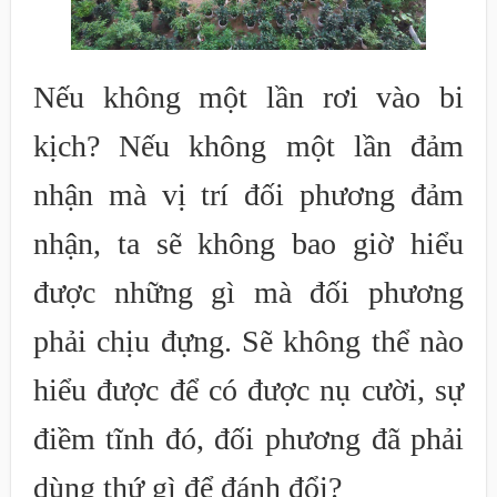
Nếu không một lần rơi vào bi
kịch? Nếu không một lần đảm
nhận mà vị trí đối phương đảm
nhận, ta sẽ không bao giờ hiểu
được những gì mà đối phương
phải chịu đựng. Sẽ không thể nào
hiểu được để có được nụ cười, sự
điềm tĩnh đó, đối phương đã phải
dùng thứ gì để đánh đổi?