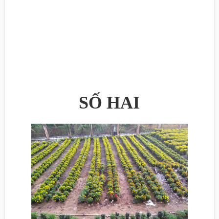
SỐ HAI