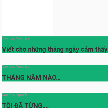
Cao Kieu Ngoc Tram
Viết cho những tháng ngày cảm thấy
Cao Kieu Ngoc Tram
THÁNG NĂM NÀO…
Cao Kieu Ngoc Tram
TÔI ĐÃ TỪNG….