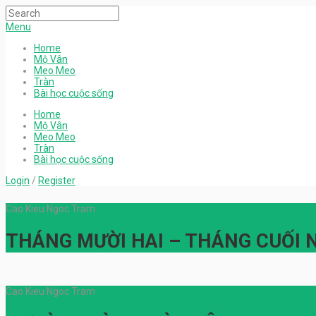
Menu
Home
Mộ Vân
Meo Meo
Tràn
Bài học cuộc sống
Home
Mộ Vân
Meo Meo
Tràn
Bài học cuộc sống
Login
/
Register
Cao Kieu Ngoc Tram
THÁNG MƯỜI HAI – THÁNG CUỐI
Cao Kieu Ngoc Tram