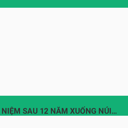
Ỉ NIỆM SAU 12 NĂM XUỐNG NÚI…