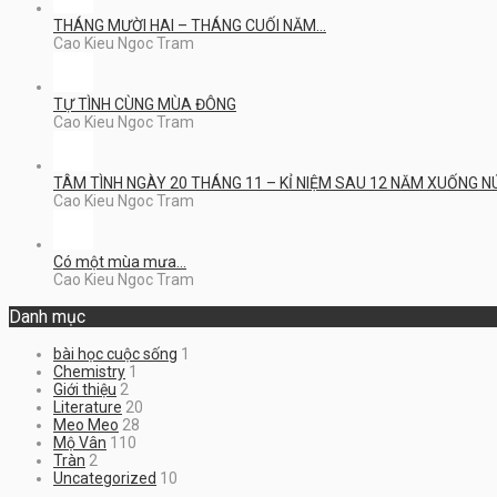
THÁNG MƯỜI HAI – THÁNG CUỐI NĂM…
Cao Kieu Ngoc Tram
TỰ TÌNH CÙNG MÙA ĐÔNG
Cao Kieu Ngoc Tram
TÂM TÌNH NGÀY 20 THÁNG 11 – KỈ NIỆM SAU 12 NĂM XUỐNG N
Cao Kieu Ngoc Tram
Có một mùa mưa…
Cao Kieu Ngoc Tram
Danh mục
bài học cuộc sống
1
Chemistry
1
Giới thiệu
2
Literature
20
Meo Meo
28
Mộ Vân
110
Tràn
2
Uncategorized
10