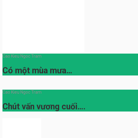
Cao Kieu Ngoc Tram
Có một mùa mưa…
Cao Kieu Ngoc Tram
Chút vấn vương cuối….