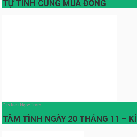
TỰ TÌNH CÙNG MÙA ĐÔNG
Cao Kieu Ngoc Tram
TÂM TÌNH NGÀY 20 THÁNG 11 – K