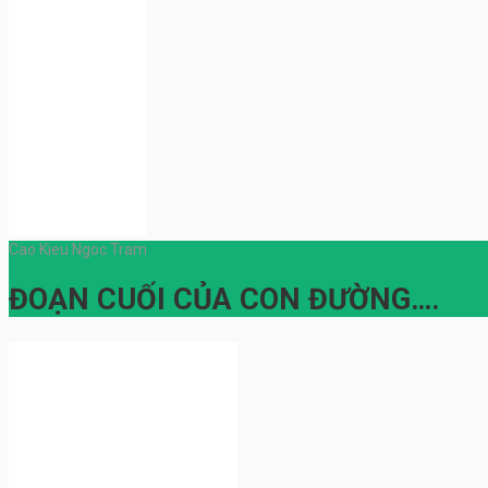
Cao Kieu Ngoc Tram
ĐOẠN CUỐI CỦA CON ĐƯỜNG….