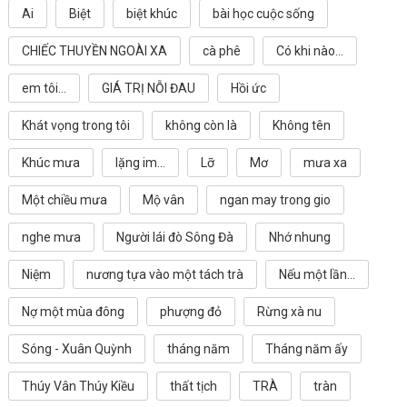
Ai
Biệt
biệt khúc
bài học cuộc sống
CHIẾC THUYỀN NGOÀI XA
cà phê
Có khi nào...
em tôi...
GIÁ TRỊ NỖI ĐAU
Hồi ức
Khát vọng trong tôi
không còn là
Không tên
Khúc mưa
lặng im...
Lỡ
Mơ
mưa xa
Một chiều mưa
Mộ vân
ngan may trong gio
nghe mưa
Người lái đò Sông Đà
Nhớ nhung
Niệm
nương tựa vào một tách trà
Nếu một lần...
Nợ một mùa đông
phượng đỏ
Rừng xà nu
Sóng - Xuân Quỳnh
tháng năm
Tháng năm ấy
Thúy Vân Thúy Kiều
thất tịch
TRÀ
tràn