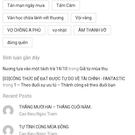
Tản mạn ngày mưa
Tấm Cám
Văn học chữa lành vết thương
Vội vàng
VỢ CHỒNG A PHỦ
vợ nhặt
ÂM THANH VỠ
đừng quên
Bình luận gần đây
Nương tựa vào một tách trà 14/10
trong
Giã từ mùa thu
[03]CÔNG THỨC ĐỂ ĐẠT ĐƯỢC TỰ DO VỀ TÀI CHÍNH - FANTASTIC
trong
1 – Theo đuổi sự ưu tú – Thành công sẽ theo đuổi bạn
Recent Posts
THÁNG MƯỜI HAI – THÁNG CUỐI NĂM…
Cao Kieu Ngoc Tram
TỰ TÌNH CÙNG MÙA ĐÔNG
Cao Kieu Ngoc Tram