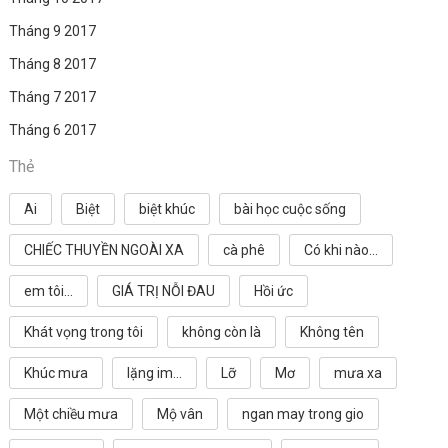
Tháng 9 2017
Tháng 8 2017
Tháng 7 2017
Tháng 6 2017
Thẻ
Ai
Biệt
biệt khúc
bài học cuộc sống
CHIẾC THUYỀN NGOÀI XA
cà phê
Có khi nào...
em tôi...
GIÁ TRỊ NỖI ĐAU
Hồi ức
Khát vọng trong tôi
không còn là
Không tên
Khúc mưa
lặng im...
Lỡ
Mơ
mưa xa
Một chiều mưa
Mộ vân
ngan may trong gio