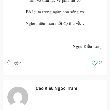
Em vô tình lạc về phía hư vô
Bỏ lại ta trong ngàn cơn sóng vỗ
Nghe miên man mỗi độ thu về…
Ngọc Kiều Long
28
Cao Kieu Ngoc Tram