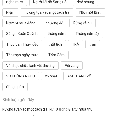
nghe mưa
Người lái đò Sông Đà
Nhớ nhung
Niệm
nương tựa vào một tách trà
Nếu một lần...
Nợ một mùa đông
phượng đỏ
Rừng xà nu
Sóng - Xuân Quỳnh
tháng năm
Tháng năm ấy
Thúy Vân Thúy Kiều
thất tịch
TRÀ
tràn
Tản mạn ngày mưa
Tấm Cám
Văn học chữa lành vết thương
Vội vàng
VỢ CHỒNG A PHỦ
vợ nhặt
ÂM THANH VỠ
đừng quên
Bình luận gần đây
Nương tựa vào một tách trà 14/10
trong
Giã từ mùa thu