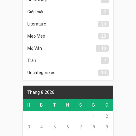
Giới thiệu
2
Literature
20
Meo Meo
28
Mộ Vân
110
Tràn
2
Uncategorized
10
Tháng 8 2026
H
B
T
N
S
B
C
1
2
3
4
5
6
7
8
9