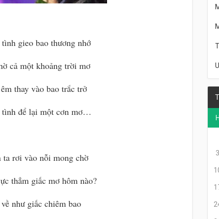
M
 tình gieo bao thương nhớ
T
thờ cả một khoảng trời mơ
U
êm thay vào bao trắc trở
T
 tình để lại một cơn mơ…
 ta rơi vào nỗi mong chờ
1
vực thẳm giấc mơ hôm nào?
1
về như giấc chiêm bao
2