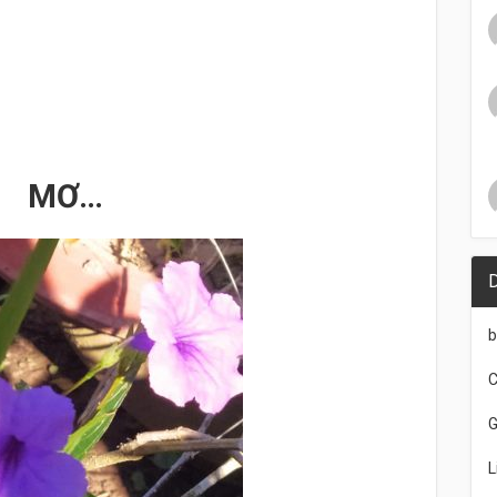
MƠ…
b
C
G
L