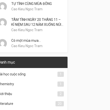
TỰ TÌNH CÙNG MÙA ĐÔNG
Cao Kieu Ngoc Tram
TÂM TÌNH NGÀY 20 THÁNG 11 –
KỈ NIỆM SAU 12 NĂM XUỐNG NÚI…
Cao Kieu Ngoc Tram
Có một mùa mưa…
Cao Kieu Ngoc Tram
Danh mục
ài học cuộc sống
1
hemistry
1
iới thiệu
2
iterature
20