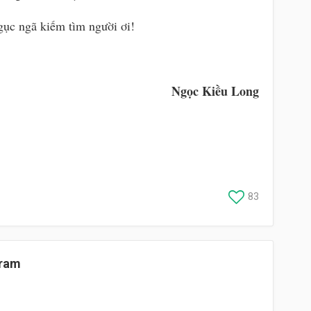
gục ngã kiếm tìm người ơi!
Ngọc Kiều Long
83
Tram