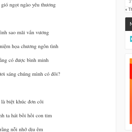
3
 gió ngọt ngào yêu thương
« T
N
ình sao mãi vấn vương
niệm họa chương ngôn tình
rằng có được bình minh
ươi sáng chúng mình có đôi?
là biệt khúc đơn côi
h ta hát bồi hồi con tim
rằng nỗi nhớ dịu êm