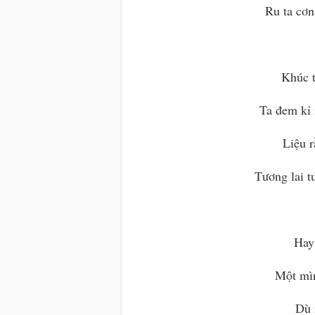
Ru ta cơn
Khúc t
Ta đem kỉ 
Liệu 
Tương lai t
Hay 
Một mìn
Dù 