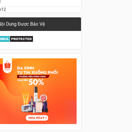
1
h12
ội Dung Được Bảo Vệ