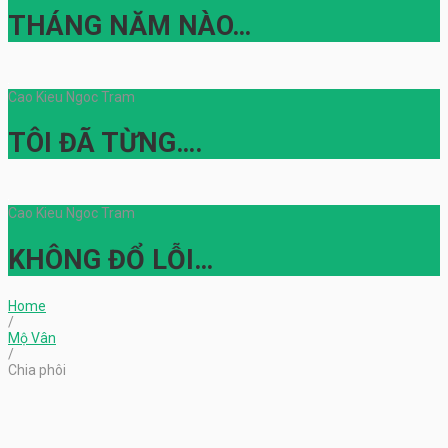
THÁNG NĂM NÀO…
Cao Kieu Ngoc Tram
TÔI ĐÃ TỪNG….
Cao Kieu Ngoc Tram
KHÔNG ĐỔ LỖI…
Home
/
Mộ Vân
/
Chia phôi