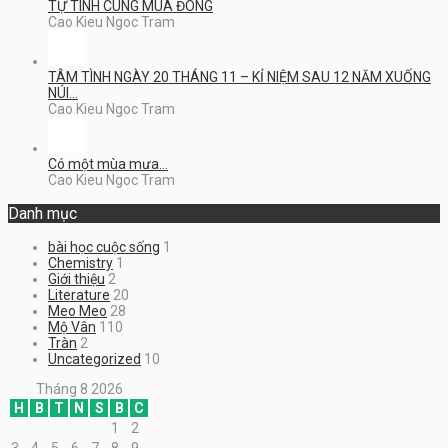
TỰ TÌNH CÙNG MÙA ĐÔNG
Cao Kieu Ngoc Tram
TÂM TÌNH NGÀY 20 THÁNG 11 – KỈ NIỆM SAU 12 NĂM XUỐNG
NÚI…
Cao Kieu Ngoc Tram
Có một mùa mưa…
Cao Kieu Ngoc Tram
Danh mục
bài học cuộc sống
1
Chemistry
1
Giới thiệu
2
Literature
20
Meo Meo
28
Mộ Vân
110
Tràn
2
Uncategorized
10
Tháng 8 2026
H
B
T
N
S
B
C
1
2
3
4
5
6
7
8
9