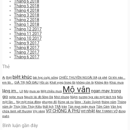
Tháng 6 2018
Tháng 5 2018
Tháng 4 2018
Tháng 3 2018
Tháng 2 2018
Tháng 1 2018
Tháng 12 2017
Tháng 11 2017
Tháng 10 2017
Tháng 9 2017
Tháng 8 2017
Tháng 7 2017
Tháng 6 2017
Thẻ
biệt khúc
Ai
Biệt
bài học cuộc sống
CHIẾC THUYỀN NGOÀI XA
cà phê
Có khi nào...
em tôi...
GIÁ TRỊ NỖI ĐAU
Hồi ức
Khát vọng trong tôi
không còn là
Không tên
Khúc mưa
Mộ vân
lặng im...
ngan may trong
Lỡ
Mơ
mưa xa
Một chiều mưa
gio
nghe mưa
Người lái đò Sông Đà
Nhớ nhung
Niệm
nương tựa vào một tách trà
Nếu
một lần...
Nợ một mùa đông
phượng đỏ
Rừng xà nu
Sóng - Xuân Quỳnh
tháng năm
Tháng
năm ấy
Thúy Vân Thúy Kiều
thất tịch
TRÀ
tràn
Tản mạn ngày mưa
Tấm Cám
Văn học
VỢ CHỒNG A PHỦ
vợ nhặt
chữa lành vết thương
Vội vàng
ÂM THANH VỠ
đừng
quên
Bình luận gần đây