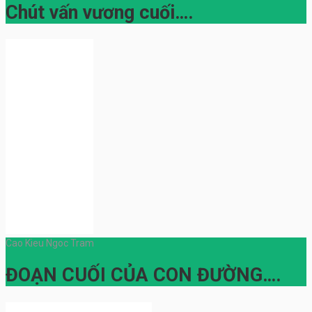
Chút vấn vương cuối….
Cao Kieu Ngoc Tram
ĐOẠN CUỐI CỦA CON ĐƯỜNG….