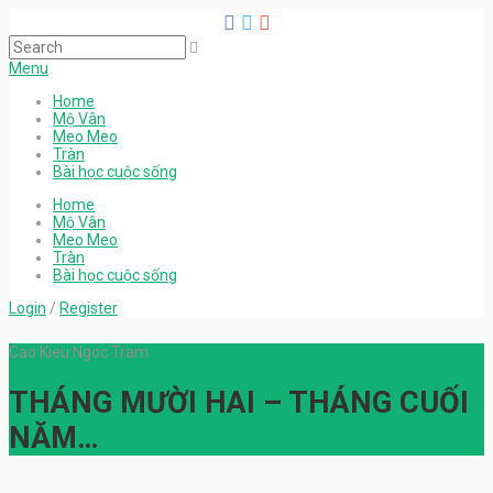
Menu
Home
Mộ Vân
Meo Meo
Tràn
Bài học cuộc sống
Home
Mộ Vân
Meo Meo
Tràn
Bài học cuộc sống
Login
/
Register
Cao Kieu Ngoc Tram
THÁNG MƯỜI HAI – THÁNG CUỐI
NĂM…