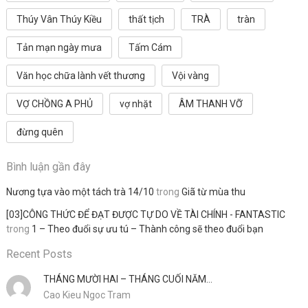
Thúy Vân Thúy Kiều
thất tịch
TRÀ
tràn
Tản mạn ngày mưa
Tấm Cám
Văn học chữa lành vết thương
Vội vàng
VỢ CHỒNG A PHỦ
vợ nhặt
ÂM THANH VỠ
đừng quên
Bình luận gần đây
Nương tựa vào một tách trà 14/10
trong
Giã từ mùa thu
[03]CÔNG THỨC ĐỂ ĐẠT ĐƯỢC TỰ DO VỀ TÀI CHÍNH - FANTASTIC
trong
1 – Theo đuổi sự ưu tú – Thành công sẽ theo đuổi bạn
Recent Posts
THÁNG MƯỜI HAI – THÁNG CUỐI NĂM…
Cao Kieu Ngoc Tram