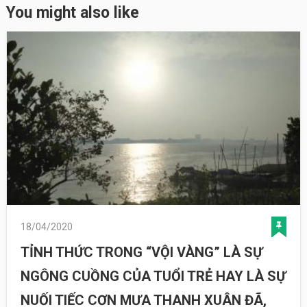
You might also like
18/04/2020
TỈNH THỨC TRONG “VỘI VÀNG” LÀ SỰ
NGÔNG CUỒNG CỦA TUỔI TRẺ HAY LÀ SỰ
NUỐI TIẾC CƠN MƯA THANH XUÂN ĐÃ,