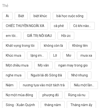
Thẻ
Ai
Biệt
biệt khúc
bài học cuộc sống
CHIẾC THUYỀN NGOÀI XA
cà phê
Có khi nào...
em tôi...
GIÁ TRỊ NỖI ĐAU
Hồi ức
Khát vọng trong tôi
không còn là
Không tên
Khúc mưa
lặng im...
Lỡ
Mơ
mưa xa
Một chiều mưa
Mộ vân
ngan may trong gio
nghe mưa
Người lái đò Sông Đà
Nhớ nhung
Niệm
nương tựa vào một tách trà
Nếu một lần...
Nợ một mùa đông
phượng đỏ
Rừng xà nu
Sóng - Xuân Quỳnh
tháng năm
Tháng năm ấy