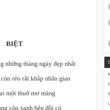
BIỆT
ong những tháng ngày đẹp nhất
b
 còn réo rắt khắp nhân gian
C
ai một thuở mơ màng
G
L
g còn xanh bên đồi cỏ