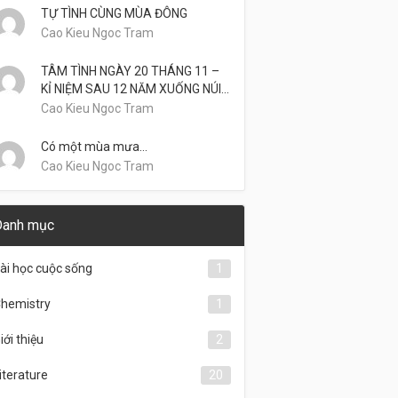
TỰ TÌNH CÙNG MÙA ĐÔNG
Cao Kieu Ngoc Tram
TÂM TÌNH NGÀY 20 THÁNG 11 –
KỈ NIỆM SAU 12 NĂM XUỐNG NÚI…
Cao Kieu Ngoc Tram
Có một mùa mưa…
Cao Kieu Ngoc Tram
Danh mục
ài học cuộc sống
1
hemistry
1
iới thiệu
2
iterature
20