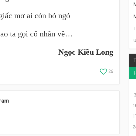
giấc mơ ai còn bỏ ngỏ
M
T
ao ta gọi cố nhân về…
U
Ngọc Kiều Long
T
26
Tram
1
1
2