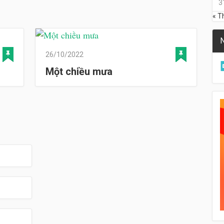
3
« T
N
26/10/2022
Một chiều mưa