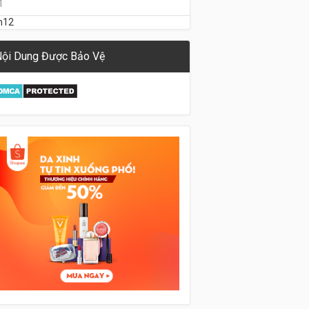
1
h12
ội Dung Được Bảo Vệ