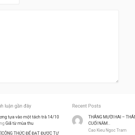
nh luận gần đây
Recent Posts
ơng tựa vào một tách trà 14/10
THÁNG MƯỜI HAI – THÁ
ong
Giã từ mùa thu
CUỐI NĂM…
Cao Kieu Ngoc Tram
3]CÔNG THỨC ĐỂ ĐẠT ĐƯỢC TỰ